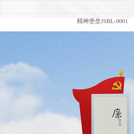
精神堡垒JSBL-0001
1
2
3
4
5