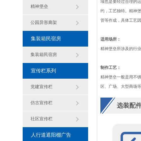
域也是要经过合理的
观雕塑
精神堡垒
约，工艺独特。精神堡
管等作成，具体工艺
公园异形廊架
集装箱民宿房
适用场所：
精神堡垒所涉及的行
集装箱民宿房
制作工艺：
宣传栏系列
精神堡垒一般是用不
区、广场、大型商场
党建宣传栏
仿古宣传栏
选装配
社区宣传栏
人行道遮阳棚广告