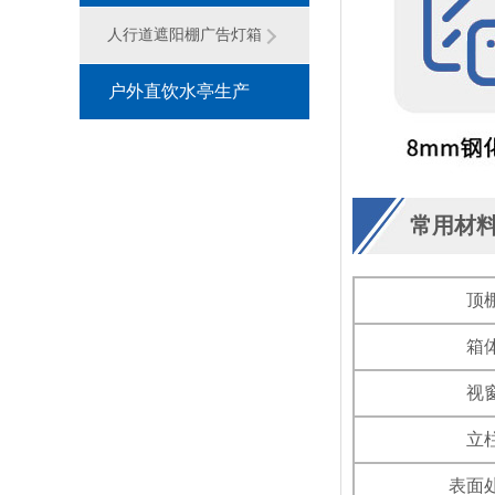
灯箱系列
人行道遮阳棚广告灯箱
户外直饮水亭生产
厂家
常用材
顶
箱
视
立
表面