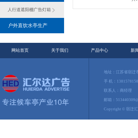
灯箱系列
人行道遮阳棚广告灯箱
户外直饮水亭生产
厂家
网站首页
关于我们
产品中心
新
地址：江苏省宿迁
手 机：13815781581
联系人：商经理
邮箱：513440309@
Copyright ©