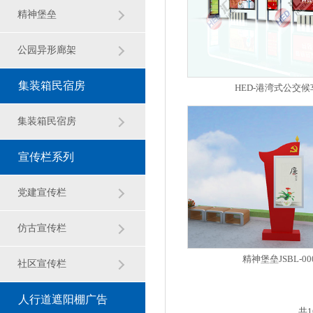
观雕塑
精神堡垒
公园异形廊架
集装箱民宿房
HED-港湾式公交候
集装箱民宿房
宣传栏系列
党建宣传栏
仿古宣传栏
精神堡垒JSBL-00
社区宣传栏
人行道遮阳棚广告
共