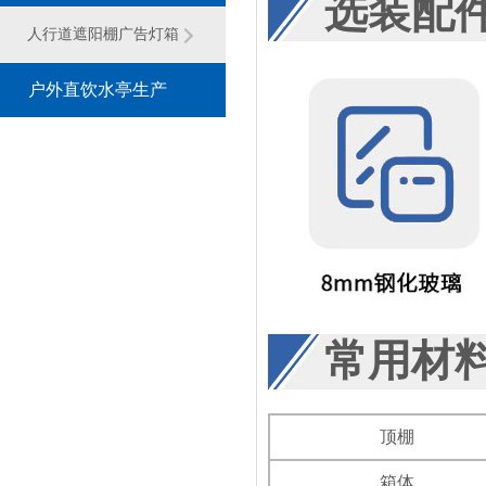
选装配
灯箱系列
人行道遮阳棚广告灯箱
户外直饮水亭生产
厂家
常用材
顶棚
箱体