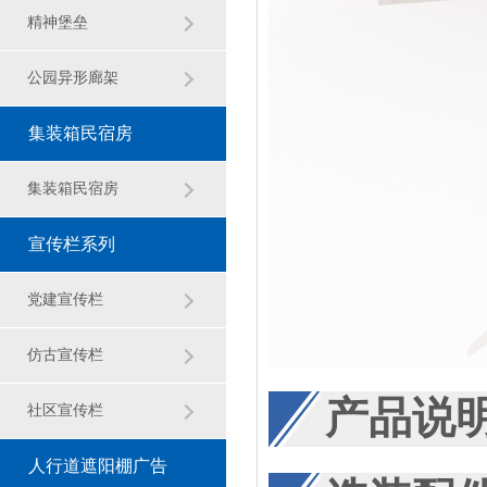
观雕塑
精神堡垒
公园异形廊架
集装箱民宿房
集装箱民宿房
宣传栏系列
党建宣传栏
仿古宣传栏
产品说
社区宣传栏
人行道遮阳棚广告