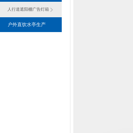
灯箱系列
人行道遮阳棚广告灯箱
户外直饮水亭生产
厂家