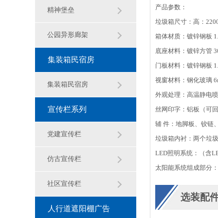
产品参数：
观雕塑
精神堡垒
垃圾箱尺寸：高：2200
公园异形廊架
箱体材质：镀锌钢板 1.
底座材料：镀锌方管 30
集装箱民宿房
门板材料：镀锌钢板 1.
视窗材料：钢化玻璃 6
集装箱民宿房
外观处理：高温静电
宣传栏系列
丝网印字：铝板（可
辅 件：地脚板、铰链
党建宣传栏
垃圾箱内衬：两个垃
LED照明系统：（含
仿古宣传栏
太阳能系统组成部分：
社区宣传栏
选装配
人行道遮阳棚广告