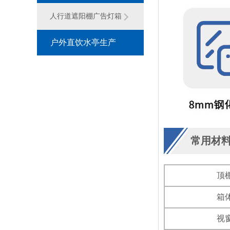
灯箱系列
人行道遮阳棚广告灯箱
户外直饮水亭生产
厂家
常用材
顶
箱
视