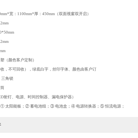
mm*宽：1100mm*厚：450mm（双面视窗双开启）
2mm
*50mm
2mm
mm
喷塑（颜色客户定制）
回收，不可回收），绿底白字，丝印字体、颜色由客户订
、三角锁
圾筒
LED射灯、电源、时间控制器、漏电保护器）
① 太阳能板；② 蓄电池组；③ 电池盒；④ 电源转换器；⑤ 恒流电源；
件